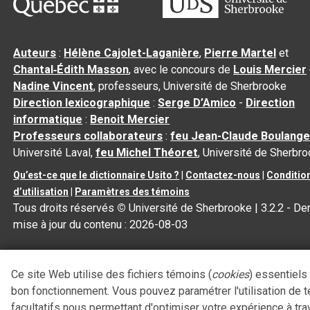
Auteurs
:
Hélène Cajolet-Laganière
,
Pierre Martel
et
Chantal‑Édith Masson
, avec le concours de
Louis Mercier
Nadine Vincent
, professeurs, Université de Sherbrooke
Direction lexicographique
:
Serge D’Amico
-
Direction
informatique
:
Benoit Mercier
Professeurs collaborateurs
:
feu Jean-Claude Boulange
Université Laval,
feu Michel Théoret
, Université de Sherbr
Qu’est-ce que le dictionnaire Usito ?
|
Contactez-nous
|
Conditio
d’utilisation
|
Paramètres des témoins
Tous droits réservés
©
Université de Sherbrooke |
3.2.2
- Der
mise à jour du contenu :
2026-08-03
Ce site Web utilise des fichiers témoins (
cookies
) essentiels
bon fonctionnement. Vous pouvez paramétrer l'utilisation de 
facultatifs nous permettant d'optimiser votre expérience à tra