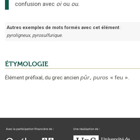
confusion avec
oi
ou
ou
.
Autres exemples de mots formés avec cet élément
:
pyroligneux, pyrosulfurique.
ÉTYMOLOGIE
Élément préfixal,
du grec ancien
pûr
,
puros
« feu »
.