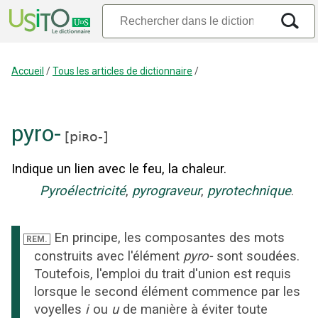
Accueil
/
Tous les articles de dictionnaire
/
pyro-
[
piʀo-
]
Indique un lien avec le feu, la chaleur.
Pyroélectricité
,
pyrograveur
,
pyrotechnique
.
En principe, les composantes des mots
REM.
construits avec l'élément
pyro-
sont soudées.
Toutefois, l'emploi du trait d'union est requis
lorsque le second élément commence par les
voyelles
i
ou
u
de manière à éviter toute