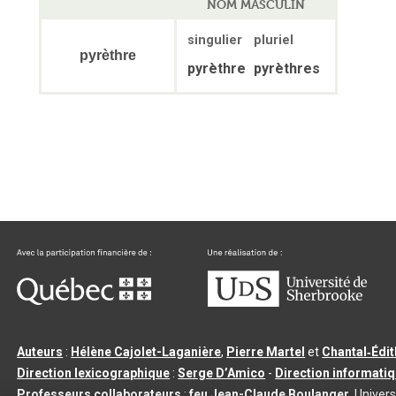
NOM MASCULIN
singulier
pluriel
pyrèthre
pyrèthre
pyrèthres
Auteurs
:
Hélène Cajolet-Laganière
,
Pierre Martel
et
Chantal‑Édi
Direction lexicographique
:
Serge D’Amico
-
Direction informati
Professeurs collaborateurs
:
feu Jean-Claude Boulanger
, Univers