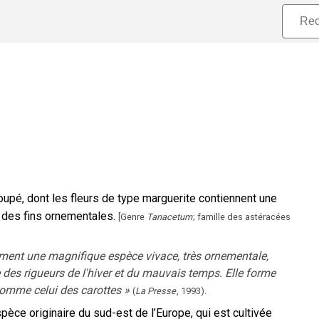
coupé, dont les fleurs de type marguerite contiennent une
 des fins ornementales.
[
Genre
Tanacetum
; famille des astéracées
alement une magnifique espèce vivace, très ornementale,
es rigueurs de l'hiver et du mauvais temps. Elle forme
comme celui des carottes
»
(
La Presse
,
1993
).
pèce originaire du sud-est de l’Europe, qui est cultivée