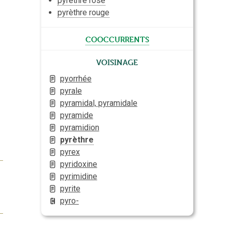
pyrèthre rose
pyrèthre rouge
cooccurrents
Voisinage
pyorrhée
pyrale
pyramidal, pyramidale
pyramide
pyramidion
pyrèthre
pyrex
pyridoxine
pyrimidine
pyrite
pyro-