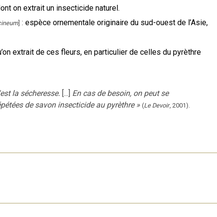
t on extrait un insecticide naturel.
:
espèce ornementale originaire du sud-ouest de l’Asie,
cineum
]
on extrait de ces fleurs, en particulier de celles du pyrèthre
est la sécheresse.
[...]
En cas de besoin, on peut se
pétées de savon insecticide au pyrèthre
»
(
Le Devoir
,
2001
).