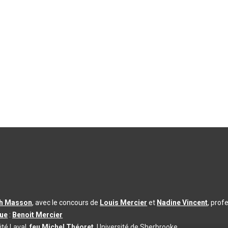
th Masson
, avec le concours de
Louis Mercier
et
Nadine Vincent
, prof
que
:
Benoit Mercier
ité Laval,
feu Michel Théoret
, Université de Sherbrooke