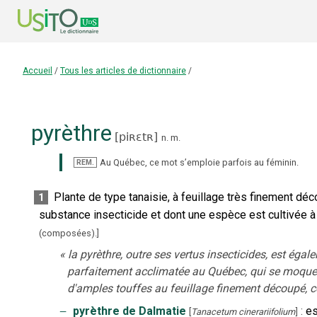
Accueil
/
Tous les articles de dictionnaire
/
pyrèthre
[
piʀɛtʀ
]
n.
m.
Au Québec, ce mot s’emploie parfois au féminin.
REM.
Plante de type tanaisie, à feuillage très finement dé
1
substance insecticide et dont une espèce est cultivée à
(composées).
]
«
la pyrèthre, outre ses vertus insecticides, est ég
parfaitement acclimatée au Québec, qui se moque d
d'amples touffes au feuillage finement découpé, 
‒
pyrèthre de Dalmatie
:
es
[
Tanacetum cinerariifolium
]