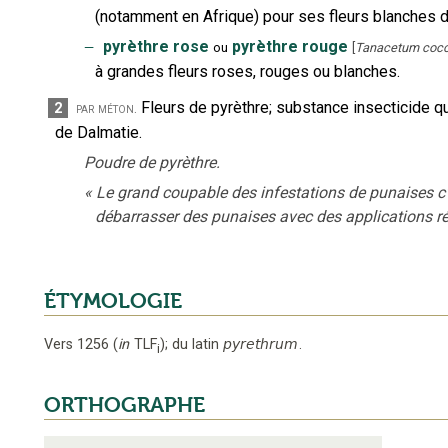
(notamment en Afrique) pour ses fleurs blanches don
‒
pyrèthre rose
pyrèthre rouge
ou
[
Tanacetum coc
à grandes fleurs roses, rouges ou blanches.
Fleurs de pyrèthre
;
substance insecticide qu’
2
par méton.
de Dalmatie.
Poudre de pyrèthre.
«
Le grand coupable des infestations de punaises c'
débarrasser des punaises avec des applications ré
ÉTYMOLOGIE
Vers 1256
(
in
TLF
);
du latin
pyrethrum
.
i
ORTHOGRAPHE