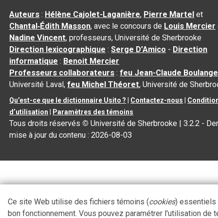
Auteurs
:
Hélène Cajolet-Laganière
,
Pierre Martel
et
Chantal‑Édith Masson
, avec le concours de
Louis Mercier
Nadine Vincent
, professeurs, Université de Sherbrooke
Direction lexicographique
:
Serge D’Amico
-
Direction
informatique
:
Benoit Mercier
Professeurs collaborateurs
:
feu Jean-Claude Boulange
Université Laval,
feu Michel Théoret
, Université de Sherbr
Qu’est-ce que le dictionnaire Usito ?
|
Contactez-nous
|
Conditio
d’utilisation
|
Paramètres des témoins
Tous droits réservés
©
Université de Sherbrooke |
3.2.2
- Der
mise à jour du contenu :
2026-08-03
Ce site Web utilise des fichiers témoins (
cookies
) essentiels
bon fonctionnement. Vous pouvez paramétrer l'utilisation de 