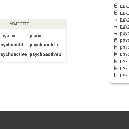
psy
psy
psy
ADJECTIF
psy
psy
ingulier
pluriel
psy
psychoactif
psychoactifs
psyc
psyc
psychoactive
psychoactives
psyc
psy
psy