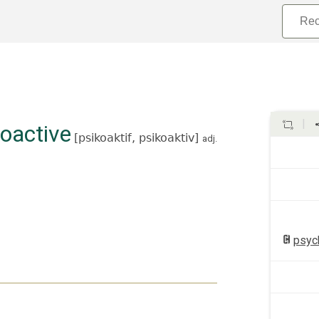
oactive
[
psikoaktif,
psikoaktiv
]
adj.
psyc