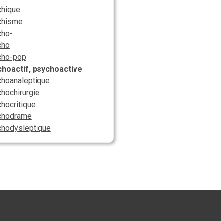
chique
chisme
cho-
cho
cho-pop
choactif, psychoactive
hoanaleptique
hochirurgie
hocritique
chodrame
chodysleptique