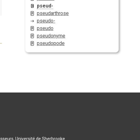
pseud-
pseudarthrose
pseudo-
pseudo
pseudonyme
pseudopode
esseurs, Université de Sherbrooke