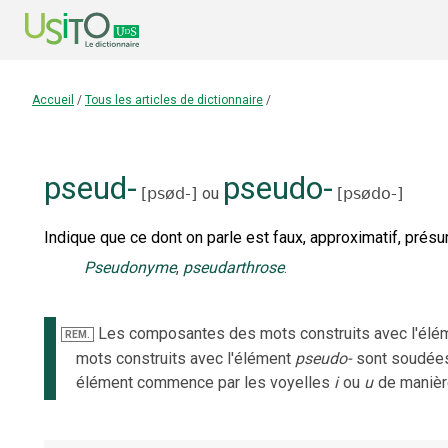
Accueil
/
Tous les articles de dictionnaire
/
pseud-
pseudo-
[
psød-
]
ou
[
psødo-
]
Indique que ce dont on parle est faux, approximatif, pr
Pseudonyme
,
pseudarthrose
.
Les composantes des mots construits avec l'élé
REM.
mots construits avec l'élément
pseudo-
sont soudées;
élément commence par les voyelles
i
ou
u
de manièr