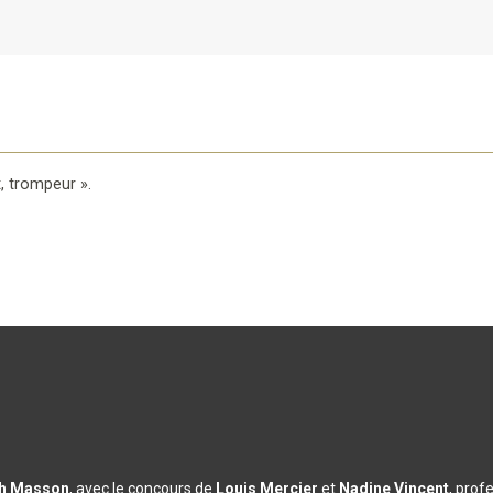
x, trompeur »
.
th Masson
, avec le concours de
Louis Mercier
et
Nadine Vincent
, prof