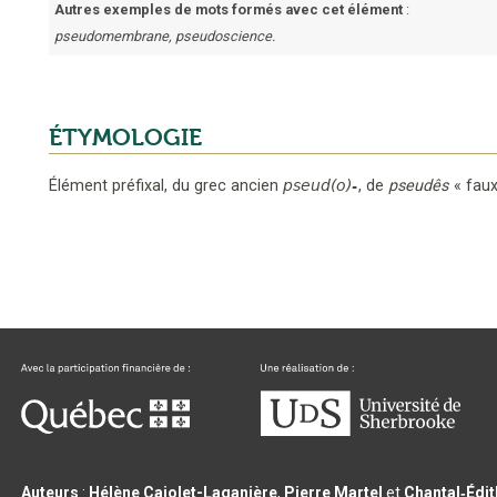
Autres exemples de mots formés avec cet élément
:
pseudomembrane, pseudoscience.
ÉTYMOLOGIE
Élément préfixal,
du grec ancien
pseud(o)-
,
de
pseudês
« fau
Auteurs
:
Hélène Cajolet-Laganière
,
Pierre Martel
et
Chantal‑Édi