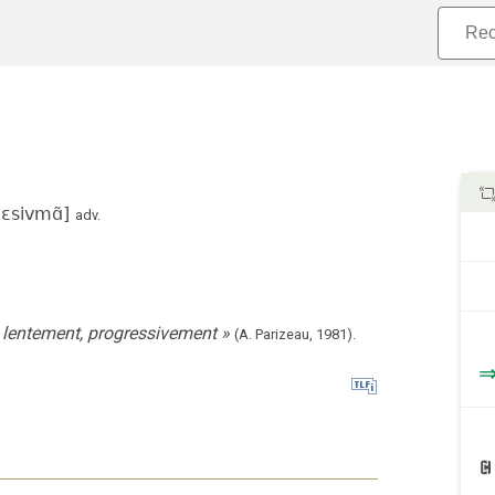
ɛsivmɑ̃
]
adv.
s lentement, progressivement
»
(A. Parizeau,
1981).