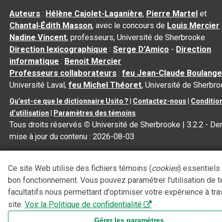
Auteurs
:
Hélène Cajolet-Laganière
,
Pierre Martel
et
Chantal‑Édith Masson
, avec le concours de
Louis Mercier
Nadine Vincent
, professeurs, Université de Sherbrooke
Direction lexicographique
:
Serge D’Amico
-
Direction
informatique
:
Benoit Mercier
Professeurs collaborateurs
:
feu Jean-Claude Boulange
Université Laval,
feu Michel Théoret
, Université de Sherbr
Qu’est-ce que le dictionnaire Usito ?
|
Contactez-nous
|
Conditio
d’utilisation
|
Paramètres des témoins
Tous droits réservés
©
Université de Sherbrooke |
3.2.2
- Der
mise à jour du contenu :
2026-08-03
Ce site Web utilise des fichiers témoins (
cookies
) essentiels
bon fonctionnement. Vous pouvez paramétrer l'utilisation de 
facultatifs nous permettant d'optimiser votre expérience à tra
site.
Voir la Politique de confidentialité
Gérer les paramètres