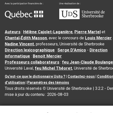
Auteurs
:
Hélène Cajolet-Laganière
,
Pierre Martel
et
Chantal‑Édith Masson
, avec le concours de
Louis Mercier
Nadine Vincent
, professeurs, Université de Sherbrooke
Direction lexicographique
:
Serge D’Amico
-
Direction
informatique
:
Benoit Mercier
Professeurs collaborateurs
:
feu Jean-Claude Boulange
Université Laval,
feu Michel Théoret
, Université de Sherbr
Qu’est-ce que le dictionnaire Usito ?
|
Contactez-nous
|
Conditio
d’utilisation
|
Paramètres des témoins
Tous droits réservés
©
Université de Sherbrooke |
3.2.2
- Der
mise à jour du contenu :
2026-08-03