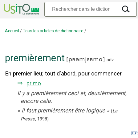
Accueil
/
Tous les articles de dictionnaire
/
premièrement
[
pʀəmjɛʀmɑ̃
]
adv.
En premier lieu
;
tout d'abord, pour commencer.
⇒
primo
.
Il y a premièrement ceci et, deuxièmement,
encore cela.
«
Il faut premièrement être logique
»
(
La
Presse
,
1998
).