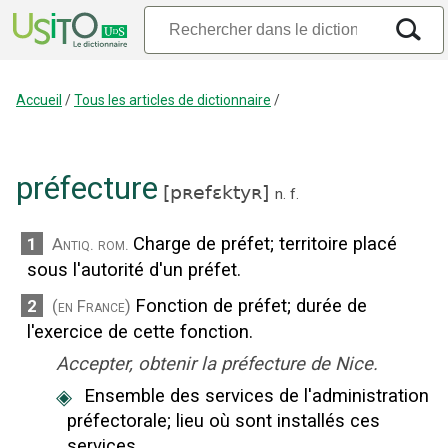
Accueil
/
Tous les articles de dictionnaire
/
préfecture
[
pʀefɛktyʀ
]
n.
f.
Charge de préfet
;
territoire placé
1
Antiq. rom.
sous l'autorité d'un préfet.
Fonction de préfet
;
durée de
2
(en France)
l'exercice de cette fonction.
Accepter, obtenir la préfecture de Nice.
◈
Ensemble des services de l'administration
préfectorale
;
lieu où sont installés ces
services.