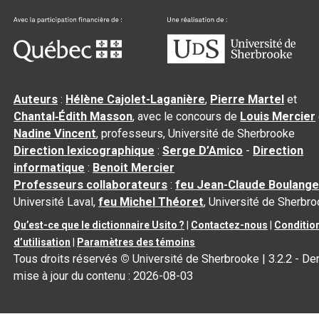
Auteurs
:
Hélène Cajolet-Laganière
,
Pierre Martel
et
Chantal‑Édith Masson
, avec le concours de
Louis Mercier
Nadine Vincent
, professeurs, Université de Sherbrooke
Direction lexicographique
:
Serge D’Amico
-
Direction
informatique
:
Benoit Mercier
Professeurs collaborateurs
:
feu Jean-Claude Boulange
Université Laval,
feu Michel Théoret
, Université de Sherbr
Qu’est-ce que le dictionnaire Usito ?
|
Contactez-nous
|
Conditio
d’utilisation
|
Paramètres des témoins
Tous droits réservés
©
Université de Sherbrooke |
3.2.2
- Der
mise à jour du contenu :
2026-08-03