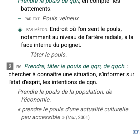
Prendre le pouls de qqn
,
en compter les
battements.
‒
Pouls veineux.
par ext.
◈
Endroit où l'on sent le pouls,
par méton.
notamment au niveau de l’artère radiale, à la
face interne du poignet.
Tâter le pouls.
Prendre, tâter le pouls de qqn, de qqch.
:
2
fig.
chercher à connaître une situation, s’informer sur
l’état d’esprit, les intentions de qqn.
Prendre le pouls de la population, de
l’économie.
«
prendre le pouls d'une actualité culturelle
peu accessible
»
(
Voir
,
2001
).