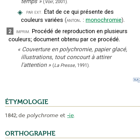
temps
»
(
Voir
,
2001
).
◈
État de ce qui présente des
par ext.
couleurs variées
(
:
monochromie
).
anton.
Procédé de reproduction en plusieurs
2
imprim.
couleurs
;
document obtenu par ce procédé.
«
Couverture en polychromie, papier glacé,
illustrations, tout concourt à attirer
l'attention
»
(
La Presse
,
1991
).
ÉTYMOLOGIE
1842
;
de
polychrome
et
-ie
.
ORTHOGRAPHE