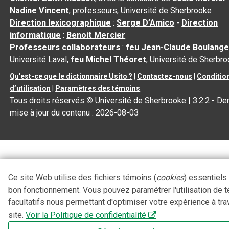
Nadine Vincent
, professeurs, Université de Sherbrooke
Direction lexicographique
:
Serge D’Amico
-
Direction
informatique
:
Benoit Mercier
Professeurs collaborateurs
:
feu Jean-Claude Boulange
Université Laval,
feu Michel Théoret
, Université de Sherbr
Qu’est-ce que le dictionnaire Usito ?
|
Contactez-nous
|
Conditio
d’utilisation
|
Paramètres des témoins
Tous droits réservés
©
Université de Sherbrooke |
3.2.2
- Der
mise à jour du contenu :
2026-08-03
Ce site Web utilise des fichiers témoins (
cookies
) essentiels
bon fonctionnement. Vous pouvez paramétrer l'utilisation de 
facultatifs nous permettant d'optimiser votre expérience à tra
site.
Voir la Politique de confidentialité