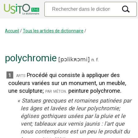
Accueil
/
Tous les articles de dictionnaire
/
polychromie
[
pɔlikʀɔmi
]
n.
f.
Procédé qui consiste à appliquer des
1
arts
couleurs variées sur un monument, un meuble,
une sculpture
;
peinture polychrome.
par méton.
«
Statues grecques et romaines patinées par
les âges et lavées de leur polychromie;
églises gothiques usées par la pluie et le
vent; tableaux aux vernis jaunis : l'art que
nous contemplons est un peu le produit du