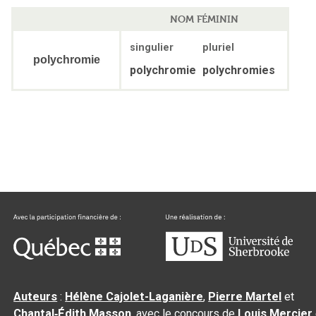
NOM FÉMININ
singulier
pluriel
polychromie
polychromie
polychromies
Auteurs
:
Hélène Cajolet-Laganière
,
Pierre Martel
et
Chantal‑Édith Masson
, avec le concours de
Louis Mercier