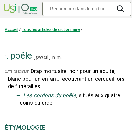
Accueil
/
Tous les articles de dictionnaire
/
poêle
[
pwɑl
]
1.
n.
m.
Drap mortuaire, noir pour un adulte,
catholicisme
blanc pour un enfant, recouvrant un cercueil lors
de funérailles.
‒
Les cordons du poêle
,
situés aux quatre
coins du drap.
ÉTYMOLOGIE