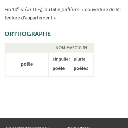
e
Fin 10
s.
(
in
TLF
);
du latin
pallium
«
couverture de lit;
i
tenture d'appartement
».
ORTHOGRAPHE
NOM MASCULIN
singulier
pluriel
poêle
poêle
poêles