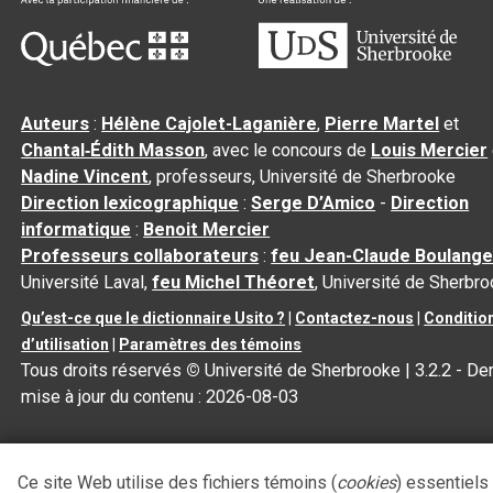
Auteurs
:
Hélène Cajolet-Laganière
,
Pierre Martel
et
Chantal‑Édith Masson
, avec le concours de
Louis Mercier
Nadine Vincent
, professeurs, Université de Sherbrooke
Direction lexicographique
:
Serge D’Amico
-
Direction
informatique
:
Benoit Mercier
Professeurs collaborateurs
:
feu Jean-Claude Boulange
Université Laval,
feu Michel Théoret
, Université de Sherbr
Qu’est-ce que le dictionnaire Usito ?
|
Contactez-nous
|
Conditio
d’utilisation
|
Paramètres des témoins
Tous droits réservés
©
Université de Sherbrooke |
3.2.2
- Der
mise à jour du contenu :
2026-08-03
Ce site Web utilise des fichiers témoins (
cookies
) essentiels