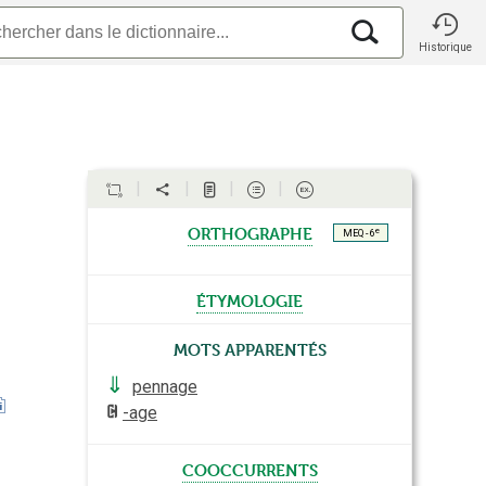
Historique
orthographe
e
MEQ - 6
étymologie
Mots apparentés
⇓
pennage
-age
cooccurrents