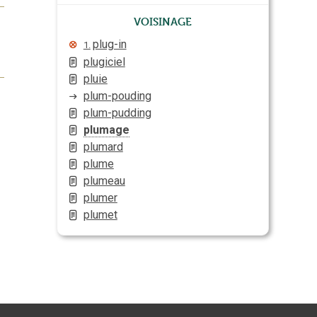
Voisinage
plug-in
1.
plugiciel
pluie
plum-pouding
plum-pudding
plumage
plumard
plume
plumeau
plumer
plumet