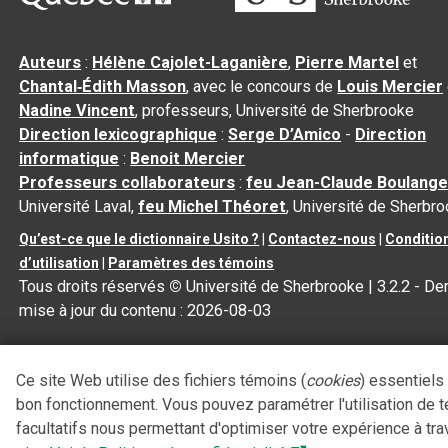
Auteurs
:
Hélène Cajolet-Laganière
,
Pierre Martel
et
Chantal‑Édith Masson
, avec le concours de
Louis Mercier
Nadine Vincent
, professeurs, Université de Sherbrooke
Direction lexicographique
:
Serge D’Amico
-
Direction
informatique
:
Benoit Mercier
Professeurs collaborateurs
:
feu Jean-Claude Boulange
Université Laval,
feu Michel Théoret
, Université de Sherbr
Qu’est-ce que le dictionnaire Usito ?
|
Contactez-nous
|
Conditio
d’utilisation
|
Paramètres des témoins
Tous droits réservés
©
Université de Sherbrooke |
3.2.2
- Der
mise à jour du contenu :
2026-08-03
Ce site Web utilise des fichiers témoins (
cookies
) essentiels
bon fonctionnement. Vous pouvez paramétrer l'utilisation de 
facultatifs nous permettant d'optimiser votre expérience à tra