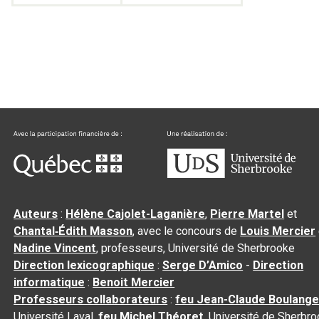
Auteurs
:
Hélène Cajolet-Laganière
,
Pierre Martel
et
Chantal‑Édith Masson
, avec le concours de
Louis Mercier
Nadine Vincent
, professeurs, Université de Sherbrooke
Direction lexicographique
:
Serge D’Amico
-
Direction
informatique
:
Benoit Mercier
Professeurs collaborateurs
:
feu Jean-Claude Boulange
Université Laval,
feu Michel Théoret
, Université de Sherbr