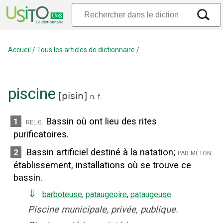
Accueil
/
Tous les articles de dictionnaire
/
piscine
[
pisin
]
n.
f.
Bassin où ont lieu des rites
1
relig.
purificatoires.
Bassin artificiel destiné à la natation
;
2
par méton.
établissement, installations où se trouve ce
bassin.
⇓
barboteuse
,
pataugeoire
,
pataugeuse
.
Piscine municipale, privée, publique.