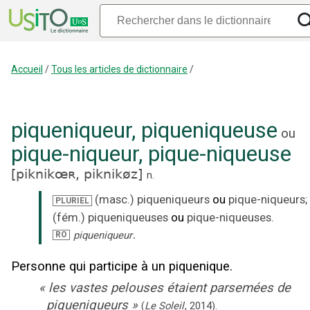
Accueil
/
Tous les articles de dictionnaire
/
piqueniqueur
,
piqueniqueuse
ou
pique-niqueur
,
pique-niqueuse
[
piknikœʀ,
piknikøz
]
n.
(masc.)
piqueniqueurs
ou
pique-niqueurs
;
PLURIEL
(fém.)
piqueniqueuses
ou
pique-niqueuses
.
.
piqueniqueur
RO
Personne qui participe à un piquenique.
«
les vastes pelouses étaient parsemées de
piqueniqueurs
»
(
Le Soleil
,
2014
).