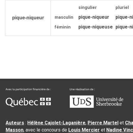
singulier
pluriel
pique-niqueur
pique-n
masculin
pique-niqueur
pique-niqueuse
pique-n
féminin
Auteurs
:
Hélène Cajolet-Laganière
,
Pierre Martel
et
Cha
Masson
, avec le concours de
Louis Mercier
et
Nadine Vin