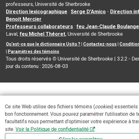
professeurs, Université de Sherbrooke
Direction lexicographique
:
Serge D’Amico
-
Direction i
Benoit Mercier
Professeurs collaborateurs
:
feu Jean-Claude Boulange
Laval,
feu Michel Théoret
, Université de Sherbrooke
Qu’est-ce que le dictionnaire Usito ?
|
Contactez-nous
|
Condition
|
Paramètres des témoins
Tous droits réservés
©
Université de Sherbrooke |
3.2.2
- Der
jour du contenu :
2026-08-03
Ce site Web utilise des fichiers témoins (
cookies
) essentiels
bon fonctionnement. Vous pouvez paramétrer l'utilisation de 
facultatifs nous permettant d'optimiser votre expérience à tra
site.
Voir la Politique de confidentialité