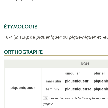
ÉTYMOLOGIE
1874
(
in
TLF
);
de
piqueniquer
ou
pique-niquer
et
-e
i
ORTHOGRAPHE
NOM
singulier
pluriel
piqueniqueur
piqueni
masculin
piqueniqueur
piqueniqueuse
piquen
féminin
Les rectifications de l’orthographe recomm
RO
graphie.