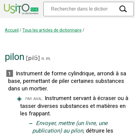
Accueil
/
Tous les articles de dictionnaire
/
pilon
[
pilɔ̃
]
n.
m.
Instrument de forme cylindrique, arrondi à sa
1
base, permettant de piler certaines substances
dans un mortier.
◈
Instrument servant à écraser ou à
par anal.
tasser diverses substances et matières en
les frappant.
‒
Envoyer, mettre (un livre, une
publication) au pilon
,
détruire les