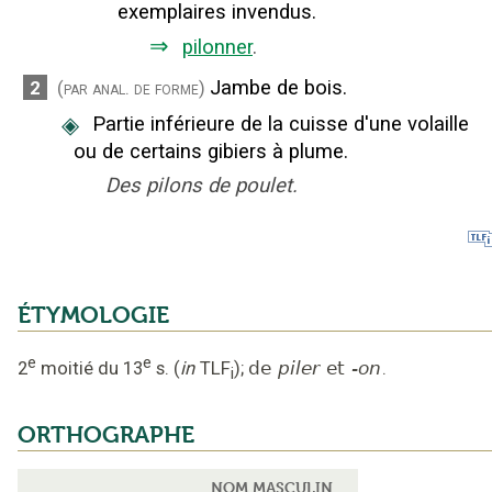
exemplaires invendus.
⇒
pilonner
.
Jambe de bois.
2
(par anal. de forme)
◈
Partie inférieure de la cuisse d'une volaille
ou de certains gibiers à plume.
Des pilons de poulet.
ÉTYMOLOGIE
e
e
2
moitié du 13
s.
(
in
TLF
);
de
piler
et
-on
.
i
ORTHOGRAPHE
NOM MASCULIN