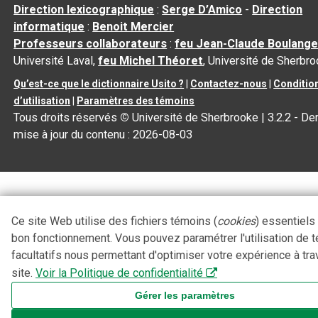
Direction lexicographique
:
Serge D’Amico
-
Direction
informatique
:
Benoit Mercier
Professeurs collaborateurs
:
feu Jean-Claude Boulange
Université Laval,
feu Michel Théoret
, Université de Sherbr
Qu’est-ce que le dictionnaire Usito ?
|
Contactez-nous
|
Conditio
d’utilisation
|
Paramètres des témoins
Tous droits réservés
©
Université de Sherbrooke |
3.2.2
- Der
mise à jour du contenu :
2026-08-03
Ce site Web utilise des fichiers témoins (
cookies
) essentiels
bon fonctionnement. Vous pouvez paramétrer l'utilisation de 
facultatifs nous permettant d'optimiser votre expérience à tra
site.
Voir la Politique de confidentialité
Gérer les paramètres