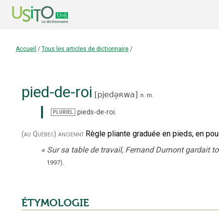
Accueil
/
Tous les articles de dictionnaire
/
pied-de-roi
[
pjedə̠ʀwa
]
n.
m.
pieds-de-roi
.
PLURIEL
Règle pliante graduée en pieds, en pou
(au Québec)
anciennt
«
Sur sa table de travail, Fernand Dumont gardait touj
1997
).
ÉTYMOLOGIE