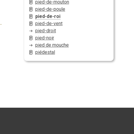
pied-de-mouton
pied-de-poule
pied-de-roi
pied-de-vent
pied-droit
pied-noir
pied de mouche
piédestal