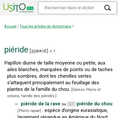
Accueil
/
Tous les articles de dictionnaire
/
piéride
[
pjeʀid
]
n.
f.
Papillon diurne de taille moyenne ou petite, aux
ailes blanches, marquées de points ou de taches
plus sombres, dont les chenilles vertes
s’attaquent principalement au feuillage des
plantes de la famille du chou.
[
Genres
Pieris
et
voisins; famille des piéridés.
]
‒
piéride de la rave
piéride du chou
ou
Q/C
:
espèce d’origine eurasiatique,
[
Pieris rapae
]
largement répandue en Amérique du Nord.