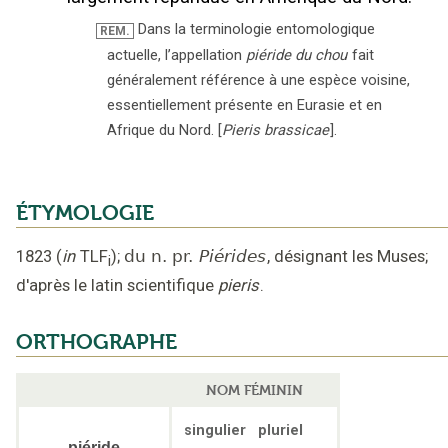
Dans la terminologie entomologique
REM.
actuelle, l’appellation
piéride du chou
fait
généralement référence à une espèce voisine,
essentiellement présente en Eurasie et en
Afrique du Nord. [
Pieris brassicae
].
ÉTYMOLOGIE
1823
(
in
TLF
);
du n. pr.
Piérides
,
désignant les Muses
;
i
d'après le latin scientifique
pieris
.
ORTHOGRAPHE
NOM FÉMININ
singulier
pluriel
piéride