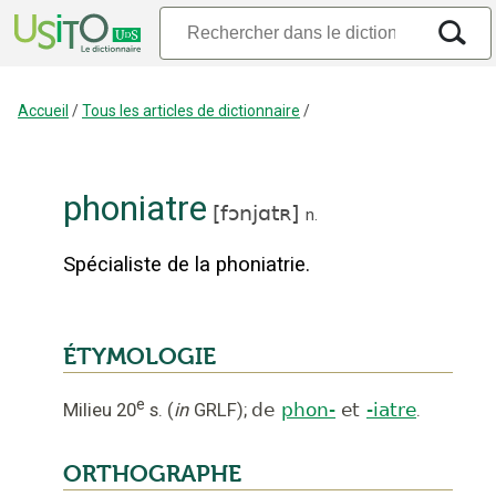
Accueil
/
Tous les articles de dictionnaire
/
phoniatre
[
fɔnjɑtʀ
]
n.
Spécialiste de la phoniatrie.
ÉTYMOLOGIE
e
Milieu 20
s.
(
in
GRLF
);
de
phon-
et
-iatre
.
ORTHOGRAPHE