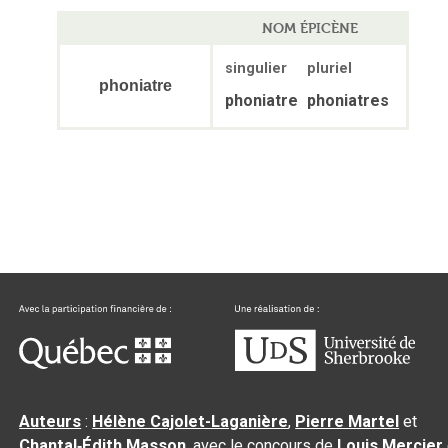
NOM ÉPICÈNE
singulier
pluriel
phoniatre
phoniatre
phoniatres
Auteurs
:
Hélène Cajolet-Laganière
,
Pierre Martel
et
Chantal‑Édith Masson
, avec le concours de
Louis Mercier