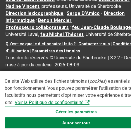
Nadine Vincent
, professeurs, Université de Sherbrooke
Direction lexicographique
:
Serge D’Amico
-
Direction
informatique
:
Benoit Mercier
Professeurs collaborateurs
:
feu Jean-Claude Boulange
Université Laval,
feu Michel Théoret
, Université de Sherbr
Qu’est-ce que le dictionnaire Usito ?
|
Contactez-nous
|
Conditio
d’utilisation
|
Paramètres des témoins
Tous droits réservés
©
Université de Sherbrooke |
3.2.2
- Der
mise à jour du contenu :
2026-08-03
Ce site Web utilise des fichiers témoins (
cookies
) essentiels
bon fonctionnement. Vous pouvez paramétrer l'utilisation de 
facultatifs nous permettant d'optimiser votre expérience à tra
site.
Voir la Politique de confidentialité
Gérer les paramètres
Autoriser tout