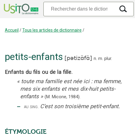
Accueil
/
Tous les articles de dictionnaire
/
petits-enfants
[
pətizɑ̃fɑ̃
]
n.
m.
plur.
Enfants du fils ou de la fille.
«
toute ma famille est née ici : ma femme,
mes six enfants et mes dix-huit petits-
enfants
»
(M. Micone,
1984).
‒
C’est son troisième petit-enfant.
au sing.
ÉTYMOLOGIE