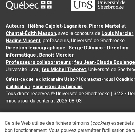
Auteurs
:
Hélène Cajolet-Laganière
,
Pierre Martel
et
Chantal‑Édith Masson
, avec le concours de
Louis Mercier
Nadine Vincent
, professeurs, Université de Sherbrooke
Direction lexicographique
:
Serge D’Amico
-
Direction
informatique
:
Benoit Mercier
Professeurs collaborateurs
:
feu Jean-Claude Boulange
Université Laval,
feu Michel Théoret
, Université de Sherbr
Qu’est-ce que le dictionnaire Usito ?
|
Contactez-nous
|
Conditio
d’utilisation
|
Paramètres des témoins
Tous droits réservés
©
Université de Sherbrooke |
3.2.2
- Der
mise à jour du contenu :
2026-08-03
Ce site Web utilise des fichiers témoins (
cookies
) essentiels
bon fonctionnement. Vous pouvez paramétrer l'utilisation de 