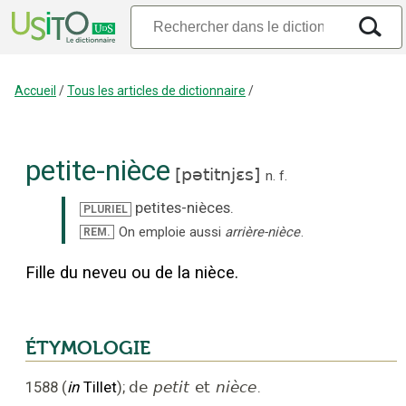
Accueil
/
Tous les articles de dictionnaire
/
petite-nièce
[
pətitnjɛs
]
n.
f.
petites-nièces
.
PLURIEL
On emploie aussi
arrière-nièce
.
REM.
Fille du neveu ou de la nièce.
ÉTYMOLOGIE
1588
(
in
Tillet
);
de
petit
et
nièce
.