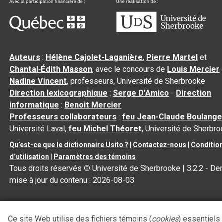
Auteurs
:
Hélène Cajolet-Laganière
,
Pierre Martel
et
Chantal‑Édith Masson
, avec le concours de
Louis Mercier
Nadine Vincent
, professeurs, Université de Sherbrooke
Direction lexicographique
:
Serge D’Amico
-
Direction
informatique
:
Benoit Mercier
Professeurs collaborateurs
:
feu Jean-Claude Boulange
Université Laval,
feu Michel Théoret
, Université de Sherbr
Qu’est-ce que le dictionnaire Usito ?
|
Contactez-nous
|
Conditio
d’utilisation
|
Paramètres des témoins
Tous droits réservés
©
Université de Sherbrooke |
3.2.2
- Der
mise à jour du contenu :
2026-08-03
Ce site Web utilise des fichiers témoins (
cookies
) essentiels