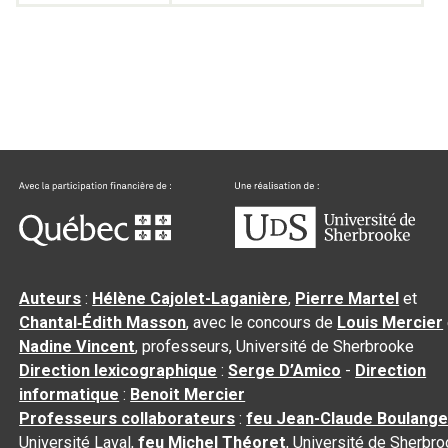
Auteurs
:
Hélène Cajolet-Laganière
,
Pierre Martel
et
Chantal‑Édith Masson
, avec le concours de
Louis Mercier
Nadine Vincent
, professeurs, Université de Sherbrooke
Direction lexicographique
:
Serge D’Amico
-
Direction
informatique
:
Benoit Mercier
Professeurs collaborateurs
:
feu Jean-Claude Boulange
Université Laval,
feu Michel Théoret
, Université de Sherbr