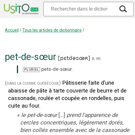
Accueil
/
Tous les articles de dictionnaire
/
pet-de-sœur
[
pɛtdəsœʀ
]
n.
m.
pets-de-sœur
.
PLURIEL
Pâtisserie faite d'une
(dans la cuisine québécoise)
abaisse de pâte à tarte couverte de beurre et de
cassonade, roulée et coupée en rondelles, puis
cuite au four.
«
le pet-de-sœur
[...]
prend l'apparence de
cercles concentriques, légèrement dorés,
bien collés ensemble avec de la cassonade