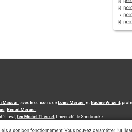
perc
per
per
per
th Masson
, avec le concours de
Louis Mercier
et
Nadine Vincent
, prof
que
:
Benoit Mercier
ité Laval,
feu Michel Théoret
, Université de Sherbrooke
s d’utilisation
|
Paramètres des témoins
iels à son bon fonctionnement. Vous pouvez paramétrer l'utilisa