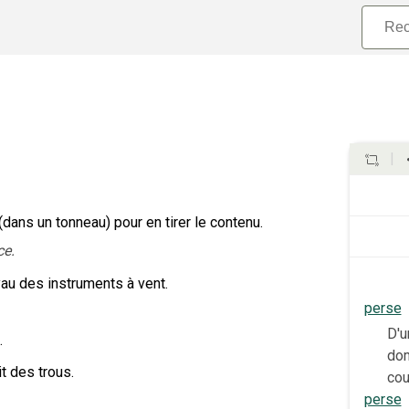
 (dans un tonneau) pour en tirer le contenu.
ce.
yau des instruments à vent.
perse
D'u
.
dom
it des trous.
cou
perse