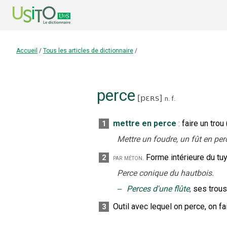
Accueil
/
Tous les articles de dictionnaire
/
perce
[
pɛʀs
]
n.
f.
mettre en perce
:
faire un trou
1
Mettre un foudre, un fût en per
Forme intérieure du tu
2
par méton.
Perce conique du hautbois.
‒
Perces d'une flûte
,
ses trous
Outil avec lequel on perce, on fa
3