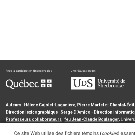
Auteurs
:
Hélène Cajolet-Laganière
,
Pierre Martel
et
Chantal‑Édi
Direction lexicographique
:
Serge D’Amico
-
Direction informati
Professeurs collaborateurs
:
feu Jean-Claude Boulanger
, Univers
Qu’est-ce que le dictionnaire Usito ?
|
Contactez-nous
|
Condition
Ce site Web utilise des fichiers témoins (
cookies
) essent