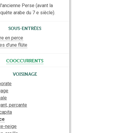
l'ancienne Perse (avant la
quête arabe du 7 e siècle).
Sous-entrées
re en perce
es d'une flûte
cooccurrents
Voisinage
borate
çage
cale
ant, perçante
capita
ce
ce-neige