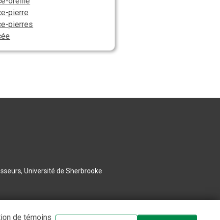
e-oreille
ce-pierre
ce-pierres
cée
esseurs, Université de Sherbrooke
tion de témoins