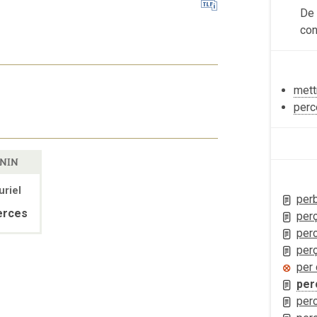
De 
con
mett
perc
NIN
uriel
per
erces
per
per
perç
per 
per
per