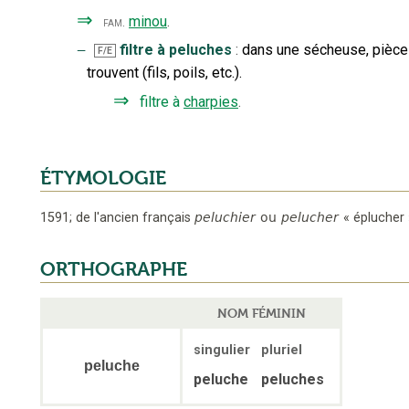
⇒
minou
.
fam.
‒
filtre à peluches
:
dans une sécheuse, pièce s
F/E
trouvent (fils, poils, etc.).
⇒
filtre à
charpies
.
ÉTYMOLOGIE
1591
;
de l'ancien français
peluchier
ou
pelucher
«
éplucher
ORTHOGRAPHE
NOM FÉMININ
singulier
pluriel
peluche
peluche
peluches