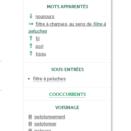
Mots apparentés
⇓
nounours
⇒
filtre à charpies, au sens de
filtre à
peluches
⇑
fil
⇑
poil
⇑
tissu
Sous-entrées
filtre à peluches
cooccurrents
Voisinage
pelotonnement
pelotonner
pelouse