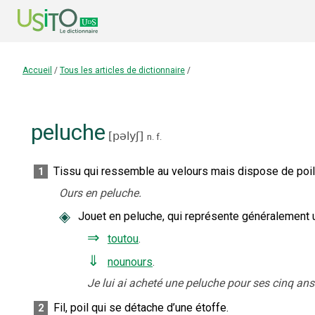
Accueil
/
Tous les articles de dictionnaire
/
peluche
[
pəlyʃ
]
n.
f.
Tissu qui ressemble au velours mais dispose de poil
1
Ours en peluche.
◈
Jouet en peluche, qui représente généralement u
⇒
toutou
.
⇓
nounours
.
Je lui ai acheté une peluche pour ses cinq ans
Fil, poil qui se détache d’une étoffe.
2