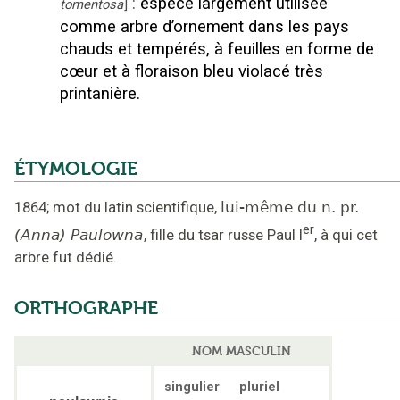
:
espèce largement utilisée
tomentosa
]
comme arbre d’ornement dans les pays
chauds et tempérés, à feuilles en forme de
cœur et à floraison bleu violacé très
printanière.
ÉTYMOLOGIE
1864
;
mot du latin scientifique
,
lui-même du n. pr.
er
(Anna) Paulowna
,
fille du tsar russe Paul I
, à qui cet
arbre fut dédié
.
ORTHOGRAPHE
NOM MASCULIN
singulier
pluriel