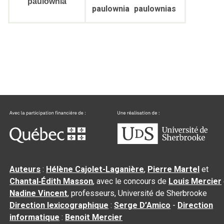
paulownia
paulownia
paulownias
Auteurs
:
Hélène Cajolet-Laganière
,
Pierre Martel
et
Chantal‑Édith Masson
, avec le concours de
Louis Mercier
Nadine Vincent
, professeurs, Université de Sherbrooke
Direction lexicographique
:
Serge D’Amico
-
Direction
informatique
:
Benoit Mercier