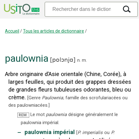
Accueil
/
Tous les articles de dictionnaire
/
paulownia
[
polɔnjɑ
]
n.
m.
Arbre originaire d’Asie orientale (Chine, Corée), à
larges feuilles, qui produit des grappes dressées
de grandes fleurs tubuleuses odorantes, bleu ou
crème.
[
Genre
Paulownia
; famille des scrofulariacées ou
des paulowniacées.
]
Le mot
paulownia
désigne généralement le
REM.
paulownia impérial.
‒
paulownia impérial
[
P. imperialis
ou
P.