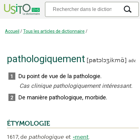
Accueil
/
Tous les articles de dictionnaire
/
pathologiquement
[
patɔlɔʒikmɑ̃
]
adv.
Du point de vue de la pathologie.
1
Cas clinique pathologiquement intéressant.
De manière pathologique, morbide.
2
ÉTYMOLOGIE
1617
;
de
pathologique
et
-ment
.