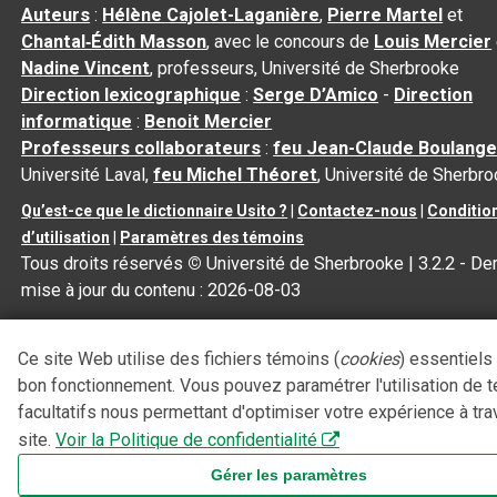
Auteurs
:
Hélène Cajolet-Laganière
,
Pierre Martel
et
Chantal‑Édith Masson
, avec le concours de
Louis Mercier
Nadine Vincent
, professeurs, Université de Sherbrooke
Direction lexicographique
:
Serge D’Amico
-
Direction
informatique
:
Benoit Mercier
Professeurs collaborateurs
:
feu Jean-Claude Boulange
Université Laval,
feu Michel Théoret
, Université de Sherbr
Qu’est-ce que le dictionnaire Usito ?
|
Contactez-nous
|
Conditio
d’utilisation
|
Paramètres des témoins
Tous droits réservés
©
Université de Sherbrooke |
3.2.2
- Der
mise à jour du contenu :
2026-08-03
Ce site Web utilise des fichiers témoins (
cookies
) essentiels
bon fonctionnement. Vous pouvez paramétrer l'utilisation de 
facultatifs nous permettant d'optimiser votre expérience à tra
site.
Voir la Politique de confidentialité
Gérer les paramètres