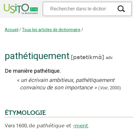
Accueil
/
Tous les articles de dictionnaire
/
pathétiquement
[
patetikmɑ̃
]
adv.
De manière pathétique.
«
un écrivain ambitieux, pathétiquement
convaincu de son importance
»
(
Voir
,
2000
).
ÉTYMOLOGIE
Vers 1600
;
de
pathétique
et
-ment
.