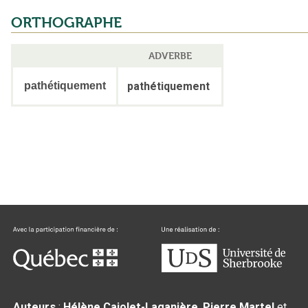
ORTHOGRAPHE
ADVERBE
pathétiquement
pathétiquement
Auteurs
:
Hélène Cajolet-Laganière
,
Pierre Martel
et