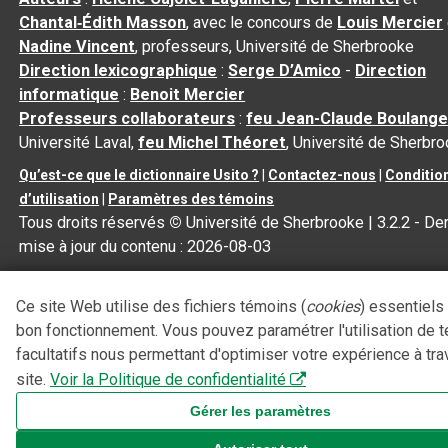
Chantal‑Édith Masson
, avec le concours de
Louis Mercier
Nadine Vincent
, professeurs, Université de Sherbrooke
Direction lexicographique
:
Serge D’Amico
-
Direction
informatique
:
Benoit Mercier
Professeurs collaborateurs
:
feu Jean-Claude Boulange
Université Laval,
feu Michel Théoret
, Université de Sherbr
Qu’est-ce que le dictionnaire Usito ?
|
Contactez-nous
|
Conditio
d’utilisation
|
Paramètres des témoins
Tous droits réservés
©
Université de Sherbrooke |
3.2.2
- Der
mise à jour du contenu :
2026-08-03
Ce site Web utilise des fichiers témoins (
cookies
) essentiels
bon fonctionnement. Vous pouvez paramétrer l'utilisation de 
facultatifs nous permettant d'optimiser votre expérience à tra
site.
Voir la Politique de confidentialité
Gérer les paramètres