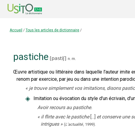
Accueil
/
Tous les articles de dictionnaire
/
pastiche
[
pastiʃ
]
n.
m.
Œuvre artistique ou littéraire dans laquelle l'auteur imite 
renom par exercice, par jeu ou dans une intention parodi
«
je trouve simplement vos imitations, disons pastic
◈
Imitation ou évocation du style d'un écrivain, d'u
Avoir recours au pastiche.
«
il flirte avec le pastiche
[...]
et conserve une so
intrigues
»
(
L’actualité
,
1999
).