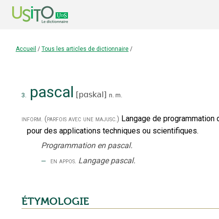
Accueil
/
Tous les articles de dictionnaire
/
pascal
[
pɑskal
]
3.
n.
m.
Langage de programmation de
inform.
(parfois avec une majusc.)
pour des applications techniques ou scientifiques.
Programmation en pascal.
‒
Langage pascal.
en appos.
ÉTYMOLOGIE