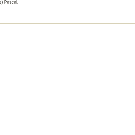
se) Pascal
.