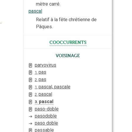
mètre carré.
pascal
Relatif à la fête chrétienne de
Pâques.
cooccurrents
Voisinage
parvovirus
pas
1.
pas
2.
pascal, pascale
1.
pascal
2.
pascal
3.
paso-doble
pasodoble
paso doble
passable