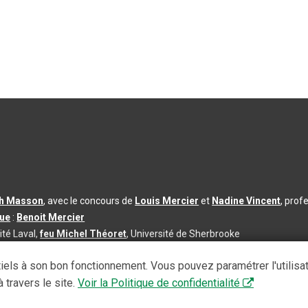
th Masson
, avec le concours de
Louis Mercier
et
Nadine Vincent
, prof
que
:
Benoit Mercier
ité Laval,
feu Michel Théoret
, Université de Sherbrooke
s d’utilisation
|
Paramètres des témoins
iels à son bon fonctionnement. Vous pouvez paramétrer l'utilisa
se à jour du contenu :
2026-08-03
 travers le site.
Voir la Politique de confidentialité