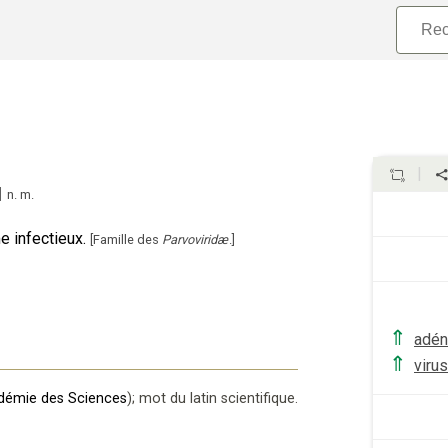
]
n.
m.
e infectieux.
[
Famille des
Parvoviridæ
.
]
⇑
adén
⇑
virus
adémie des Sciences
);
mot du latin scientifique
.