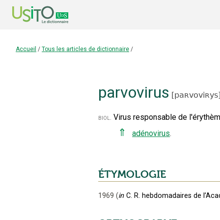
Accueil
/
Tous les articles de dictionnaire
/
parvovirus
[
paʀvoviʀys
Virus responsable de l'érythèm
biol.
⇑
adénovirus
.
ÉTYMOLOGIE
1969
(
in
C. R. hebdomadaires de l’Ac