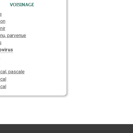
Voisinage
e
ion
nir
nu, parvenue
s
ovirus
s
s
cal, pascale
cal
cal