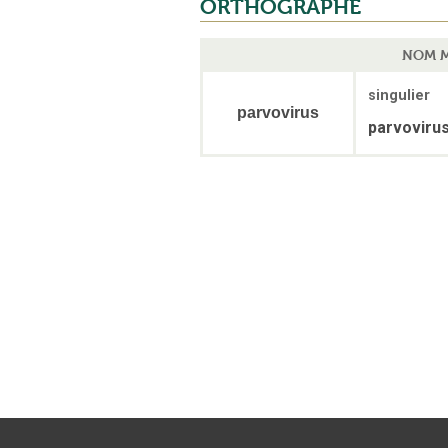
ORTHOGRAPHE
NOM M
singulier
parvovirus
parvoviru