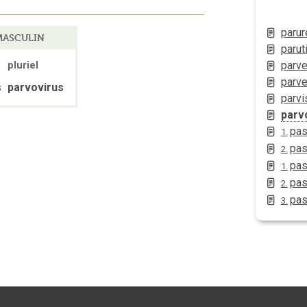
parur
ASCULIN
parut
parve
pluriel
parve
s
parvovirus
parvi
parv
pa
1.
pa
2.
pas
1.
pas
2.
pas
3.