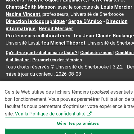
Chantal‑Édith Masson
, avec le concours de
Louis Mercier
Nadine Vincent
, professeurs, Université de Sherbrooke
Direction lexicographique
:
Serge D’Amico
-
Direction
informatique
:
Benoit Mercier
Professeurs collaborateurs
:
feu Jean-Claude Boulange
Université Laval,
feu Michel Théoret
, Université de Sherbr
Qu’est-ce que le dictionnaire Usito ?
|
Contactez-nous
|
Conditio
d’utilisation
|
Paramètres des témoins
Tous droits réservés
©
Université de Sherbrooke |
3.2.2
- Der
mise à jour du contenu :
2026-08-03
Ce site Web utilise des fichiers témoins (
cookies
) essentiels
bon fonctionnement. Vous pouvez paramétrer l'utilisation de 
facultatifs nous permettant d'optimiser votre expérience à tra
site.
Voir la Politique de confidentialité
Gérer les paramètres