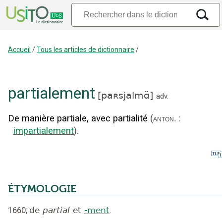
Accueil
/
Tous les articles de dictionnaire
/
partialement
[
paʀsjalmɑ̃
]
adv.
De manière partiale, avec partialité
(
:
anton.
impartialement
).
ÉTYMOLOGIE
1660
;
de
partial
et
-ment
.