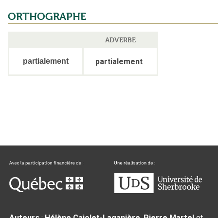
ORTHOGRAPHE
ADVERBE
partialement
partialement
Auteurs
:
Hélène Cajolet-Laganière
,
Pierre Martel
et