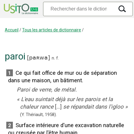
Accueil
/
Tous les articles de dictionnaire
/
paroi
[
paʀwa
]
n.
f.
Ce qui fait office de mur ou de séparation
1
dans une maison, un bâtiment.
Paroi de verre, de métal.
«
L'eau suintait déjà sur les parois et la
chaleur rance
[...]
se répandait dans l'igloo
»
(Y. Thériault,
1958).
Surface intérieure d'une excavation naturelle
2
ou creusée par l'être humain.