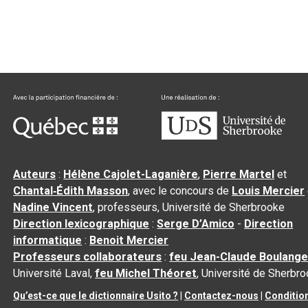
Auteurs
:
Hélène Cajolet-Laganière
,
Pierre Martel
et
Chantal‑Édith Masson
, avec le concours de
Louis Mercier
Nadine Vincent
, professeurs, Université de Sherbrooke
Direction lexicographique
:
Serge D’Amico
-
Direction
informatique
:
Benoit Mercier
Professeurs collaborateurs
:
feu Jean-Claude Boulange
Université Laval,
feu Michel Théoret
, Université de Sherbr
Qu’est-ce que le dictionnaire Usito ?
|
Contactez-nous
|
Conditio