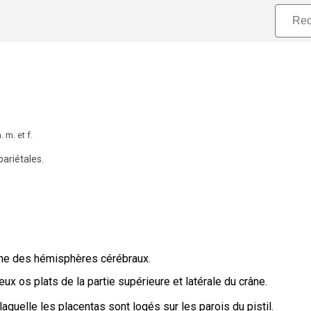
.
m.
et
f.
pariétales
.
nne des hémisphères cérébraux.
ux os plats de la partie supérieure et latérale du crâne.
laquelle les placentas sont logés sur les parois du pistil.