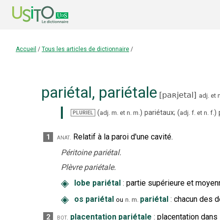
Accueil
/
Tous les articles de dictionnaire
/
pariétal
,
pariétale
[
paʀjetal
]
adj.
et
n
(
)
pariétaux
;
(
)
adj.
m.
et
n.
m.
adj.
f.
et
n.
f.
PLURIEL
Relatif à la paroi d'une cavité.
1
anat.
Péritoine pariétal.
Plèvre pariétale.
◈
lobe pariétal
:
partie supérieure et moye
◈
os pariétal
pariétal
:
chacun des de
ou
n.
m.
placentation pariétale
:
placentation dans 
2
bot.