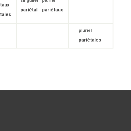
singulier
pluriel
étaux
pariétal
pariétaux
tales
pluriel
pariétales