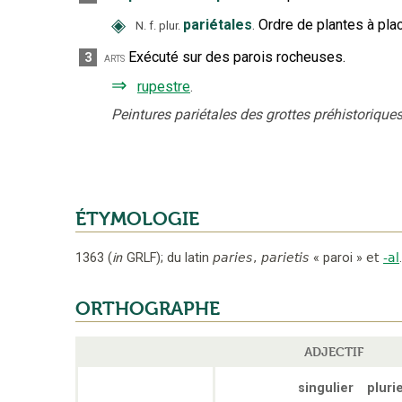
◈
pariétales
.
Ordre de plantes à plac
N.
f.
plur.
Exécuté sur des parois rocheuses.
3
arts
⇒
rupestre
.
Peintures pariétales des grottes préhistoriques
ÉTYMOLOGIE
1363
(
in
GRLF
);
du latin
paries
,
parietis
«
paroi
»
et
-al
.
ORTHOGRAPHE
ADJECTIF
singulier
plurie