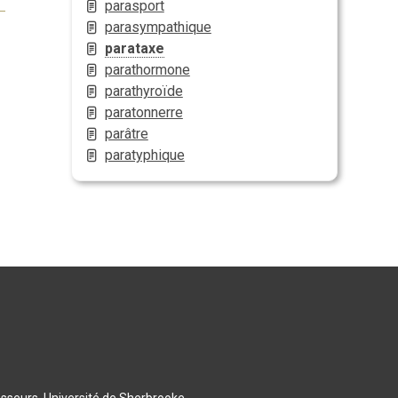
parasport
parasympathique
parataxe
parathormone
parathyroïde
paratonnerre
parâtre
paratyphique