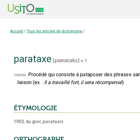
Accueil
/
Tous les articles de dictionnaire
/
parataxe
[
paʀataks
]
n.
f.
Procédé qui consiste à juxtaposer des phrases sans 
gramm.
liaison (ex. :
Il a travaillé fort, il sera récompensé
).
ÉTYMOLOGIE
1903
;
du grec
parataxis
.
ORTHOGRAPHE