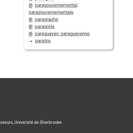
paragouvernemental,
paragouvernementale
paragraphe
paragrêle
paraguayen, paraguayenne
paraitre
esseurs, Université de Sherbrooke