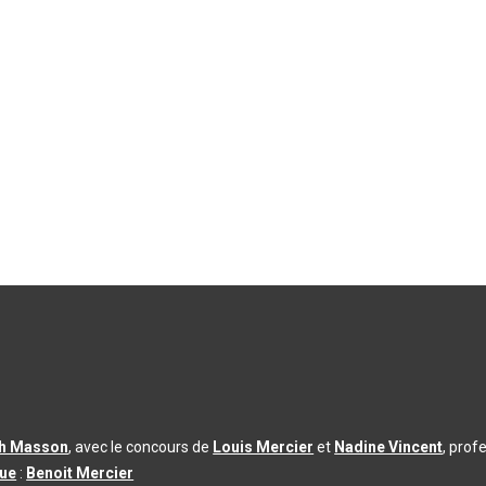
th Masson
, avec le concours de
Louis Mercier
et
Nadine Vincent
, prof
que
:
Benoit Mercier