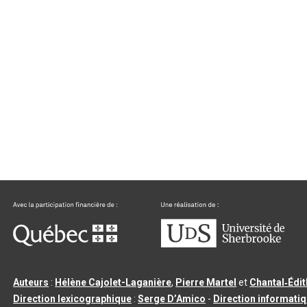
Auteurs
:
Hélène Cajolet-Laganière
,
Pierre Martel
et
Chantal‑Édi
Direction lexicographique
:
Serge D’Amico
-
Direction informati