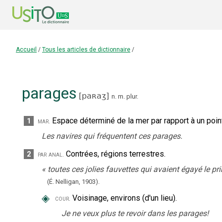
Accueil
/
Tous les articles de dictionnaire
/
parages
[
paʀaʒ
]
n.
m.
plur.
Espace déterminé de la mer par rapport à un poin
1
mar.
Les navires qui fréquentent ces parages.
Contrées, régions terrestres.
2
par anal.
«
toutes ces jolies fauvettes qui avaient égayé le pr
(É. Nelligan,
1903).
◈
Voisinage, environs (d'un lieu).
cour.
Je ne veux plus te revoir dans les parages!