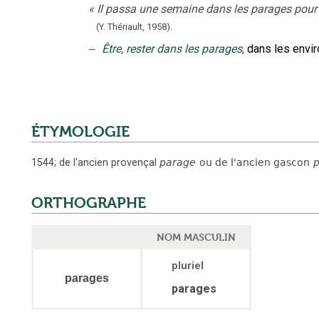
«
Il passa une semaine dans les parages pour étu
(Y. Thériault,
1958).
‒
Être, rester dans les parages
,
dans les envir
ÉTYMOLOGIE
1544
;
de l'ancien provençal
parage
ou de l'ancien gascon
p
ORTHOGRAPHE
NOM MASCULIN
pluriel
parages
parages