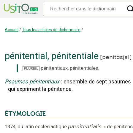
Accueil
/
Tous les articles de dictionnaire
/
pénitential
,
pénitentiale
[
penitɑ̃sjal
]
pénitentiaux
,
pénitentiales
.
PLURIEL
Psaumes pénitentiaux
:
ensemble de sept psaumes
qui expriment la pénitence.
ÉTYMOLOGIE
1374
;
du latin ecclésiastique
pænitentialis
«
de pénitenc