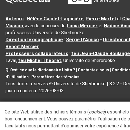
Auteurs
:
Hélène Cajolet-Laganière
,
Pierre Martel
et
Cha
Masson
, avec le concours de
Louis Mercier
et
Nadine Vin
professeurs, Université de Sherbrooke
Direction lexicographique
:
Serge D’Amico
-
Direction i
Benoit Mercier
Professeurs collaborateurs
:
feu Jean-Claude Boulange
Laval,
feu Michel Théoret
, Université de Sherbrooke
Qu’est-ce que le dictionnaire Usito ?
|
Contactez-nous
|
Conditio
d’utilisation
|
Paramètres des témoins
Tous droits réservés
©
Université de Sherbrooke |
3.2.2
- Der
jour du contenu :
2026-08-03
Ce site Web utilise des fichiers témoins (
cookies
) essentiels
bon fonctionnement. Vous pouvez paramétrer l'utilisation de 
facultatifs nous permettant d'optimiser votre expérience à tra