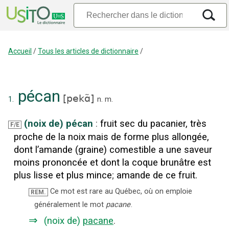
Accueil
/
Tous les articles de dictionnaire
/
pécan
[
pekɑ̃
]
1.
n.
m.
(noix de) pécan
:
fruit sec du pacanier, très
F/E
proche de la noix mais de forme plus allongée,
dont l’amande (graine) comestible a une saveur
moins prononcée et dont la coque brunâtre est
plus lisse et plus mince
;
amande de ce fruit.
Ce mot est rare au Québec, où on emploie
REM.
généralement le mot
pacane
.
⇒
(noix de)
pacane
.