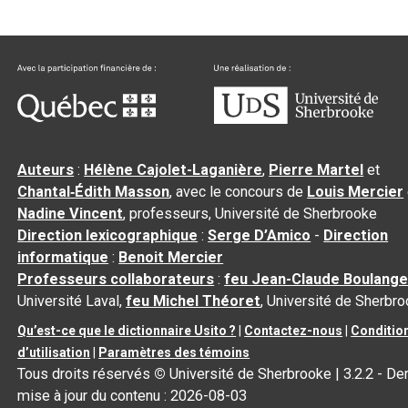
Auteurs
:
Hélène Cajolet-Laganière
,
Pierre Martel
et
Chantal‑Édith Masson
, avec le concours de
Louis Mercier
Nadine Vincent
, professeurs, Université de Sherbrooke
Direction lexicographique
:
Serge D’Amico
-
Direction
informatique
:
Benoit Mercier
Professeurs collaborateurs
:
feu Jean-Claude Boulange
Université Laval,
feu Michel Théoret
, Université de Sherbr
Qu’est-ce que le dictionnaire Usito ?
|
Contactez-nous
|
Conditio
d’utilisation
|
Paramètres des témoins
Tous droits réservés
©
Université de Sherbrooke |
3.2.2
- Der
mise à jour du contenu :
2026-08-03