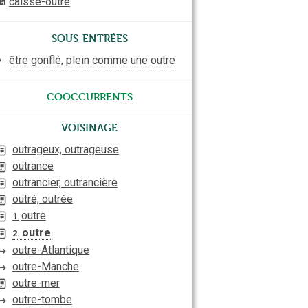
caisse-outre
Sous-entrées
être gonflé, plein comme une outre
cooccurrents
Voisinage
outrageux, outrageuse
outrance
outrancier, outrancière
outré, outrée
outre
1.
outre
2.
outre-Atlantique
outre-Manche
outre-mer
outre-tombe