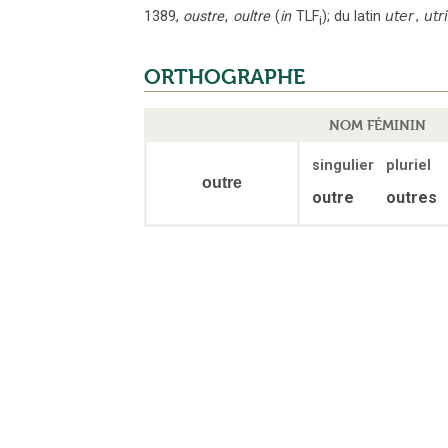
1389
,
oustre
,
oultre
(
in
TLF
);
du latin
uter
,
utr
i
ORTHOGRAPHE
NOM FÉMININ
singulier
pluriel
outre
outre
outres