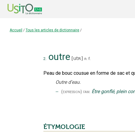
Accueil
/
Tous les articles de dictionnaire
/
outre
[
utʀ
]
2.
n.
f.
Peau de bouc cousue en forme de sac et qui
Outre d'eau.
‒
Être gonflé, plein c
(expression)
fam.
ÉTYMOLOGIE