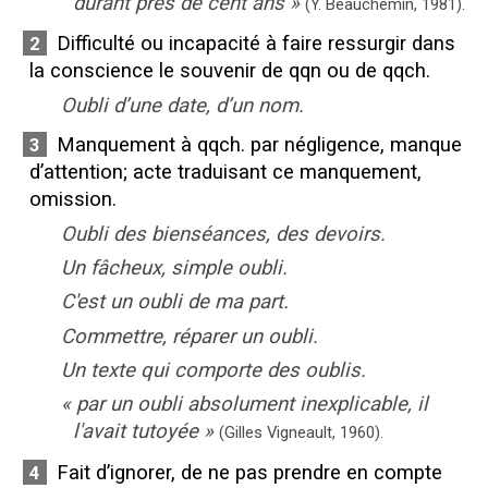
durant près de cent ans
»
(Y. Beauchemin,
1981).
Difficulté ou incapacité à faire ressurgir dans
2
la conscience le souvenir de qqn ou de qqch.
Oubli d’une date, d’un nom.
Manquement à qqch. par négligence, manque
3
d’attention
;
acte traduisant ce manquement,
omission.
Oubli des bienséances, des devoirs.
Un fâcheux, simple oubli.
C'est un oubli de ma part.
Commettre, réparer un oubli.
Un texte qui comporte des oublis.
«
par un oubli absolument inexplicable, il
l'avait tutoyée
»
(Gilles Vigneault,
1960).
Fait d’ignorer, de ne pas prendre en compte
4