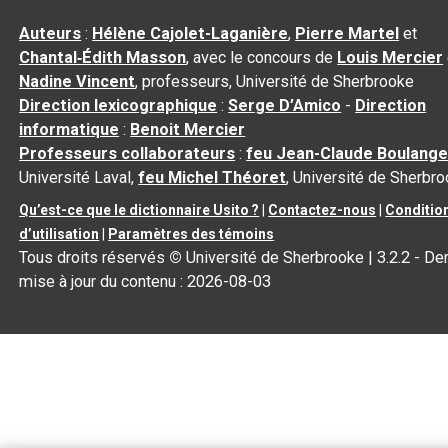
Auteurs
:
Hélène Cajolet-Laganière
,
Pierre Martel
et
Chantal‑Édith Masson
, avec le concours de
Louis Mercier
Nadine Vincent
, professeurs, Université de Sherbrooke
Direction lexicographique
:
Serge D’Amico
-
Direction
informatique
:
Benoit Mercier
Professeurs collaborateurs
:
feu Jean-Claude Boulange
Université Laval,
feu Michel Théoret
, Université de Sherbr
Qu’est-ce que le dictionnaire Usito ?
|
Contactez-nous
|
Conditio
d’utilisation
|
Paramètres des témoins
Tous droits réservés
©
Université de Sherbrooke |
3.2.2
- Der
mise à jour du contenu :
2026-08-03