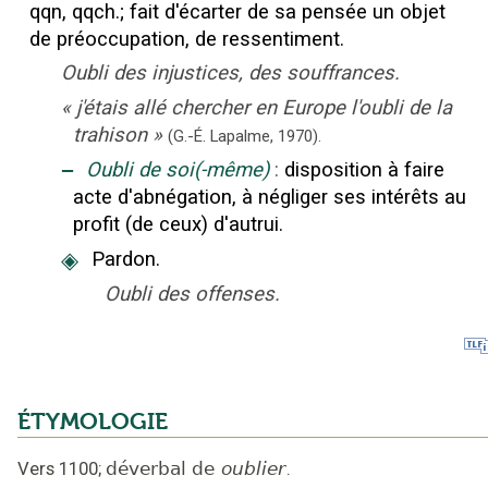
qqn, qqch.
;
fait d'écarter de sa pensée un objet
de préoccupation, de ressentiment.
Oubli des injustices, des souffrances.
«
j'étais allé chercher en Europe l'oubli de la
trahison
»
(G.-É. Lapalme,
1970).
‒
Oubli de soi(-même)
:
disposition à faire
acte d'abnégation, à négliger ses intérêts au
profit (de ceux) d'autrui.
◈
Pardon.
Oubli des offenses.
ÉTYMOLOGIE
Vers 1100
;
déverbal de
oublier
.