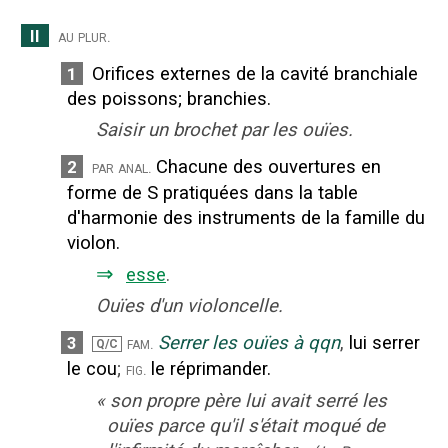
II
au plur.
Orifices externes de la cavité branchiale
1
des poissons
;
branchies.
Saisir un brochet par les ouïes.
Chacune des ouvertures en
2
par anal.
forme de S pratiquées dans la table
d'harmonie des instruments de la famille du
violon.
⇒
esse
.
Ouïes d'un violoncelle.
Serrer les ouïes à qqn
,
lui serrer
3
fam.
Q/C
le cou
;
le réprimander.
fig.
«
son propre père lui avait serré les
ouïes parce qu'il s'était moqué de