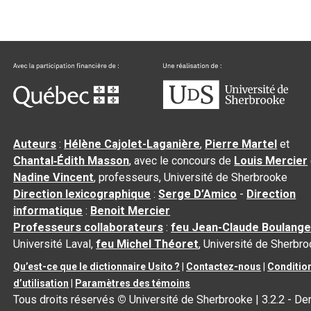
Auteurs
:
Hélène Cajolet-Laganière
,
Pierre Martel
et
Chantal‑Édith Masson
, avec le concours de
Louis Mercier
Nadine Vincent
, professeurs, Université de Sherbrooke
Direction lexicographique
:
Serge D’Amico
-
Direction
informatique
:
Benoit Mercier
Professeurs collaborateurs
:
feu Jean-Claude Boulange
Université Laval,
feu Michel Théoret
, Université de Sherbr
Qu’est-ce que le dictionnaire Usito ?
|
Contactez-nous
|
Conditio
d’utilisation
|
Paramètres des témoins
Tous droits réservés
©
Université de Sherbrooke |
3.2.2
- Der