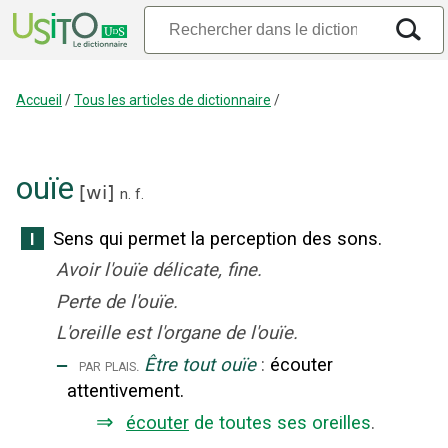
Accueil
/
Tous les articles de dictionnaire
/
ouïe
[
wi
]
n.
f.
Sens qui permet la perception des sons.
I
Avoir l'ouïe délicate, fine.
Perte de l'ouïe.
L'oreille est l'organe de l'ouïe.
‒
Être tout ouïe
:
écouter
par plais.
attentivement.
⇒
écouter
de toutes ses oreilles
.