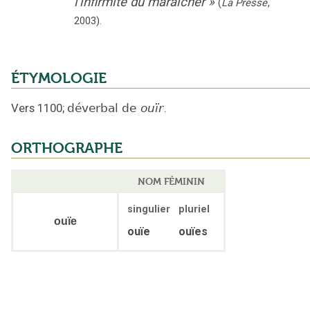
l'infirmité du maraîcher
»
(
La Presse
,
2003
).
ÉTYMOLOGIE
Vers 1100
;
déverbal de
ouïr
.
ORTHOGRAPHE
NOM FÉMININ
singulier
pluriel
ouïe
ouïe
ouïes