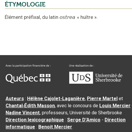
ÉTYMOLOGIE
Élément préfixal,
du latin
ostrea
«
huître
».
Auteurs
:
Hélène Cajolet-Laganière
,
Pierre Martel
et
Chantal‑Édith Masson
, avec le concours de
Louis Mercier
Nadine Vincent
, professeurs, Université de Sherbrooke
Direction lexicographique
:
Serge D’Amico
-
Direction
informatique
:
Benoit Mercier