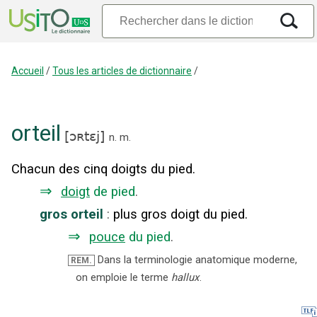
Accueil
/
Tous les articles de dictionnaire
/
orteil
[
ɔʀtɛj
]
n.
m.
Chacun des cinq doigts du pied.
⇒
doigt
de pied
.
gros orteil
:
plus gros doigt du pied.
⇒
pouce
du pied
.
Dans la terminologie anatomique moderne,
REM.
on emploie le terme
hallux
.