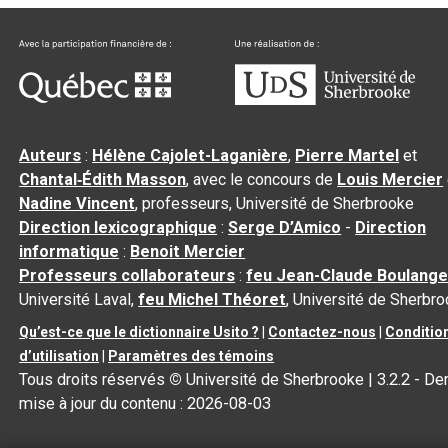
Auteurs
:
Hélène Cajolet-Laganière
,
Pierre Martel
et
Chantal‑Édith Masson
, avec le concours de
Louis Mercier
Nadine Vincent
, professeurs, Université de Sherbrooke
Direction lexicographique
:
Serge D’Amico
-
Direction
informatique
:
Benoit Mercier
Professeurs collaborateurs
:
feu Jean-Claude Boulange
Université Laval,
feu Michel Théoret
, Université de Sherbr
Qu’est-ce que le dictionnaire Usito ?
|
Contactez-nous
|
Conditio
d’utilisation
|
Paramètres des témoins
Tous droits réservés
©
Université de Sherbrooke |
3.2.2
- Der
mise à jour du contenu :
2026-08-03