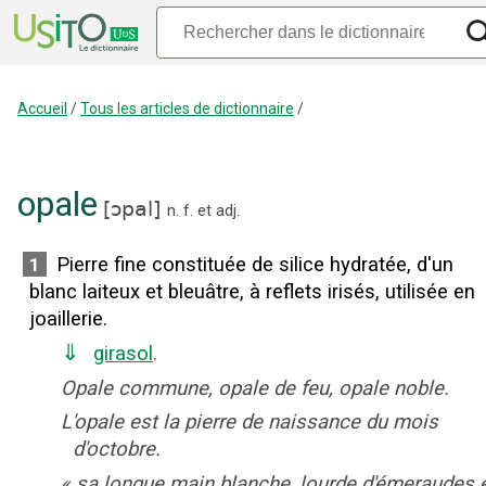
Accueil
/
Tous les articles de dictionnaire
/
opale
[
ɔpal
]
n.
f.
et
adj.
Pierre fine constituée de silice hydratée, d'un
1
blanc laiteux et bleuâtre, à reflets irisés, utilisée en
joaillerie.
⇓
girasol
.
Opale commune, opale de feu, opale noble.
L'opale est la pierre de naissance du mois
d'octobre.
«
sa longue main blanche, lourde d'émeraudes 