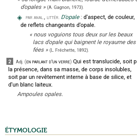
d'opales
»
(A. Gagnon,
1973).
◈
,
D'opale
:
d'aspect, de couleur,
par anal.
littér.
de reflets changeants d'opale.
«
nous voguions tous deux sur les beaux
lacs d'opale qui baignent le royaume des
fées
»
(L. Fréchette,
1892).
Qui est translucide, soit p
2
(
en parlant d'un verre
)
Adj.
la présence, dans sa masse, de corps insolubles,
soit par un revêtement interne à base de silice, et
d'un blanc laiteux.
Ampoules opales.
ÉTYMOLOGIE