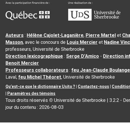
Auteurs
:
Hélène Cajolet-Laganière
,
Pierre Martel
et
Cha
Masson
, avec le concours de
Louis Mercier
et
Nadine Vin
professeurs, Université de Sherbrooke
Direction lexicographique
:
Serge D’Amico
-
Direction i
Benoit Mercier
Professeurs collaborateurs
:
feu Jean-Claude Boulange
Laval,
feu Michel Théoret
, Université de Sherbrooke
Qu’est-ce que le dictionnaire Usito ?
|
Contactez-nous
|
Condition
|
Paramètres des témoins
Tous droits réservés
©
Université de Sherbrooke |
3.2.2
- Der
jour du contenu :
2026-08-03