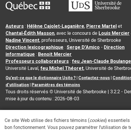
Auteurs
:
Hélène Cajolet-Laganière
,
Pierre Martel
et
Chantal‑Édith Masson
, avec le concours de
Louis Mercier
Nadine Vincent
, professeurs, Université de Sherbrooke
Direction lexicographique
:
Serge D’Amico
-
Direction
informatique
:
Benoit Mercier
Professeurs collaborateurs
:
feu Jean-Claude Boulange
Université Laval,
feu Michel Théoret
, Université de Sherbr
Qu’est-ce que le dictionnaire Usito ?
|
Contactez-nous
|
Conditio
d’utilisation
|
Paramètres des témoins
Tous droits réservés
©
Université de Sherbrooke |
3.2.2
- Der
mise à jour du contenu :
2026-08-03
Ce site Web utilise des fichiers témoins (
cookies
) essentiels
bon fonctionnement. Vous pouvez paramétrer l'utilisation de 