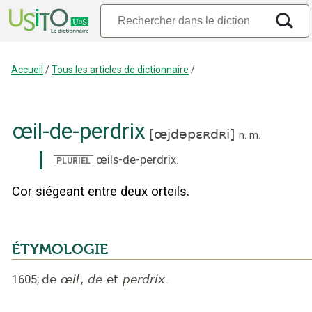
Accueil
/
Tous les articles de dictionnaire
/
œil-de-perdrix
[
œjdəpɛʀdʀi
]
n.
m.
œils-de-perdrix
.
PLURIEL
Cor siégeant entre deux orteils.
ÉTYMOLOGIE
1605
;
de
œil
,
de
et
perdrix
.