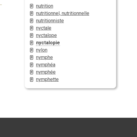
nutrition
nutritionnel, nutritionnelle
nutritionniste
nyctale
nyctalope
nyctalopie
nylon
nymphe
nymphéa
nymphée
nymphette