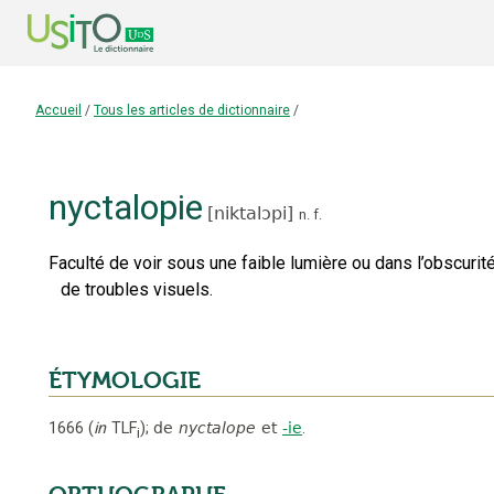
Accueil
/
Tous les articles de dictionnaire
/
nyctalopie
[
niktalɔpi
]
n.
f.
Faculté de voir sous une faible lumière ou dans l’obscurit
de troubles visuels.
ÉTYMOLOGIE
1666
(
in
TLF
);
de
nyctalope
et
-ie
.
i