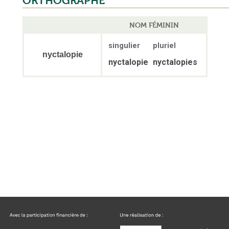
ORTHOGRAPHE
NOM FÉMININ
singulier
pluriel
nyctalopie
nyctalopie
nyctalopies