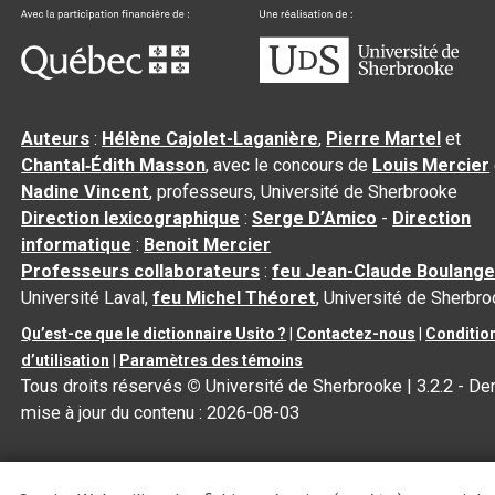
Auteurs
:
Hélène Cajolet-Laganière
,
Pierre Martel
et
Chantal‑Édith Masson
, avec le concours de
Louis Mercier
Nadine Vincent
, professeurs, Université de Sherbrooke
Direction lexicographique
:
Serge D’Amico
-
Direction
informatique
:
Benoit Mercier
Professeurs collaborateurs
:
feu Jean-Claude Boulange
Université Laval,
feu Michel Théoret
, Université de Sherbr
Qu’est-ce que le dictionnaire Usito ?
|
Contactez-nous
|
Conditio
d’utilisation
|
Paramètres des témoins
Tous droits réservés
©
Université de Sherbrooke |
3.2.2
- Der
mise à jour du contenu :
2026-08-03