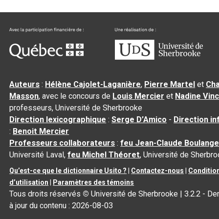
Auteurs
:
Hélène Cajolet-Laganière
,
Pierre Martel
et
Cha
Masson
, avec le concours de
Louis Mercier
et
Nadine Vin
professeurs, Université de Sherbrooke
Direction lexicographique
:
Serge D’Amico
-
Direction i
:
Benoit Mercier
Professeurs collaborateurs
:
feu Jean-Claude Boulange
Université Laval,
feu Michel Théoret
, Université de Sherbr
Qu’est-ce que le dictionnaire Usito ?
|
Contactez-nous
|
Conditio
d’utilisation
|
Paramètres des témoins
Tous droits réservés
©
Université de Sherbrooke |
3.2.2
- De
à jour du contenu :
2026-08-03