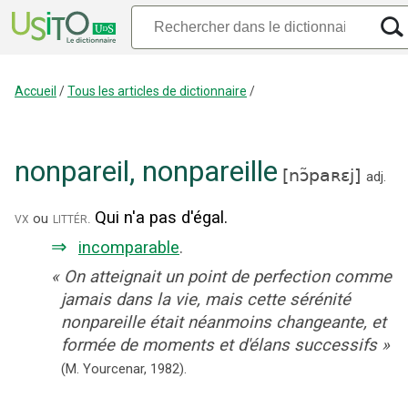
Accueil
/
Tous les articles de dictionnaire
/
nonpareil
,
nonpareille
[
nɔ̃paʀɛj
]
adj.
Qui n'a pas d'égal.
vx
littér.
ou
⇒
incomparable
.
«
On atteignait un point de perfection comme
jamais dans la vie, mais cette sérénité
nonpareille était néanmoins changeante, et
formée de moments et d'élans successifs
»
(M. Yourcenar,
1982
).