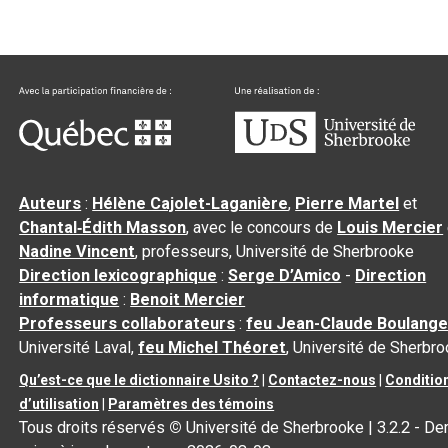
Auteurs
:
Hélène Cajolet-Laganière
,
Pierre Martel
et
Chantal‑Édith Masson
, avec le concours de
Louis Mercier
Nadine Vincent
, professeurs, Université de Sherbrooke
Direction lexicographique
:
Serge D’Amico
-
Direction
informatique
:
Benoit Mercier
Professeurs collaborateurs
:
feu Jean-Claude Boulange
Université Laval,
feu Michel Théoret
, Université de Sherbr
Qu’est-ce que le dictionnaire Usito ?
|
Contactez-nous
|
Conditio
d’utilisation
|
Paramètres des témoins
Tous droits réservés
©
Université de Sherbrooke |
3.2.2
- Der