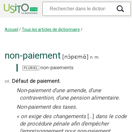
Accueil
/
Tous les articles de dictionnaire
/
non-paiement
[
nɔ̃pɛmɑ̃
]
n.
m.
non-paiements
.
PLURIEL
Défaut de paiement.
dr.
Non-paiement d'une amende, d'une
contravention, d'une pension alimentaire.
Non-paiement des taxes.
«
on exige des changements
[...]
dans le code
de procédure pénale afin d'empêcher
l'emprisonnement pour non-paiement