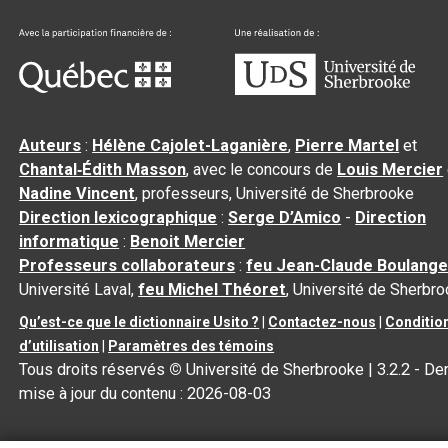
Auteurs
:
Hélène Cajolet-Laganière
,
Pierre Martel
et
Chantal‑Édith Masson
, avec le concours de
Louis Mercier
Nadine Vincent
, professeurs, Université de Sherbrooke
Direction lexicographique
:
Serge D’Amico
-
Direction
informatique
:
Benoit Mercier
Professeurs collaborateurs
:
feu Jean-Claude Boulange
Université Laval,
feu Michel Théoret
, Université de Sherbr
Qu’est-ce que le dictionnaire Usito ?
|
Contactez-nous
|
Conditio
d’utilisation
|
Paramètres des témoins
Tous droits réservés
©
Université de Sherbrooke |
3.2.2
- Der
mise à jour du contenu :
2026-08-03